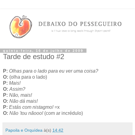
quinta-feira, 16 de julho de 2009
Tarde de estudo #2
P:
Olhas para o lado para eu ver uma coisa?
O:
(olha para o lado)
P:
Mais!
O:
Assim?
P:
Não, mais!
O:
Não dá mais!
P:
Estás com nistagmo!
=x
O:
Não 'tou nãooo!
(com ar incrédulo)
Papoila e Orquídea
à(s)
14:42