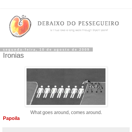
segunda-feira, 10 de agosto de 2009
Ironias
What goes around, comes around.
Papoila